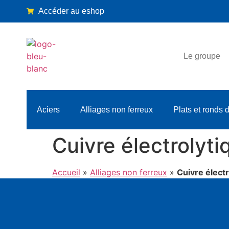
Accéder au eshop
Le groupe
Aciers
Alliages non ferreux
Plats et ronds 
Cuivre électrolyti
Accueil
»
Alliages non ferreux
»
Cuivre électr