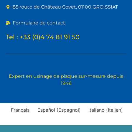
85 route de Château Covet, 01100 GROISSIAT
Formulaire de contact
Tel :
+33 (0)4 74 81 91 50
Expert en usinage de plaque sur-mesure depuis
1946
Français
Español
(
Espagnol
)
Italiano
(
Italien
)